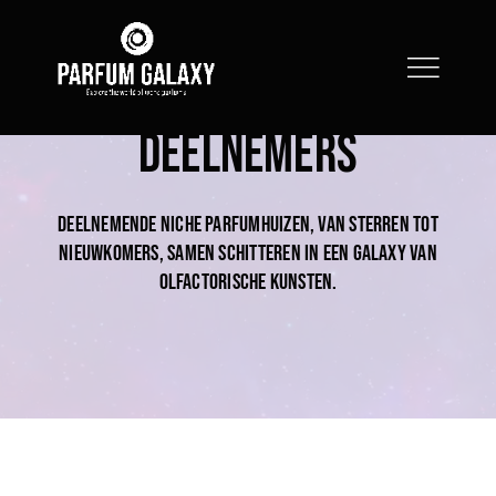
Skip
to
content
Deelnemers
Deelnemende niche parfumhuizen, van sterren tot
nieuwkomers, samen schitteren in een galaxy van
olfactorische kunsten.